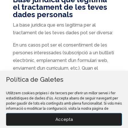
el tractament de les teves
dades personals
La base jurídica que ens legitima per al
tractament de les teves dades pot ser diversa:
En uns casos pot ser el consentiment de les
persones interessades (subscripció a un butlletí
electrònic, emplenament d’un formulari web,
enviament d’un currículum, etc.). Quan el
tractament es basa en el seu consentiment, el
Política de Galetes
mateix s’entendrà atorgat de manera
inequívoca, considerant aquesta aportació un
Utilitzem cookies pròpies i de tercers per oferir un millor servei i fer
estadístiques de dades d'ús. Accepta abans de seguir navegant per
acte afirmatiu clar per part seva, que manifesta
poder gaudir de tots els continguts amb plena funcionalitat. Si vols més
aquest consentiment.
informació o modificar la configuració, visita la nostra pàgina de
En altres el compliment d’una obligació legal
Accepta
per la nostra part, l’execució d’un contracte o