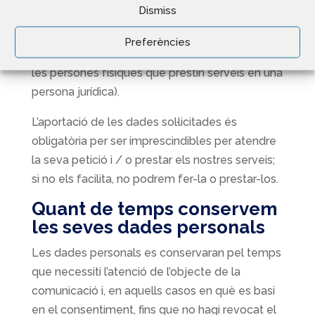
Dismiss
precontracte, o l’interès legítim del
Responsable (gestió de dades de contacte i, si
Preferències
escau els relatius a la funció o lloc ocupat de
les persones físiques que prestin serveis en una
persona jurídica).
L’aportació de les dades sol·licitades és
obligatòria per ser imprescindibles per atendre
la seva petició i / o prestar els nostres serveis;
si no els facilita, no podrem fer-la o prestar-los.
Quant de temps conservem
les seves dades personals
Les dades personals es conservaran pel temps
que necessiti l’atenció de l’objecte de la
comunicació i, en aquells casos en què es basi
en el consentiment, fins que no hagi revocat el