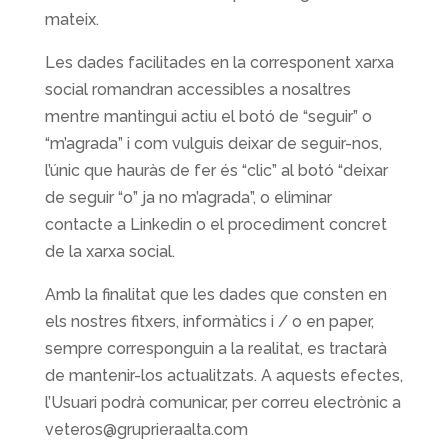
mateix.
Les dades facilitades en la corresponent xarxa
social romandran accessibles a nosaltres
mentre mantingui actiu el botó de “seguir” o
“m’agrada” i com vulguis deixar de seguir-nos,
l’únic que hauràs de fer és “clic” al botó “deixar
de seguir “o” ja no m’agrada”, o eliminar
contacte a Linkedin o el procediment concret
de la xarxa social.
Amb la finalitat que les dades que consten en
els nostres fitxers, informàtics i / o en paper,
sempre corresponguin a la realitat, es tractarà
de mantenir-los actualitzats. A aquests efectes,
l’Usuari podrà comunicar, per correu electrònic a
veteros@gruprieraalta.com