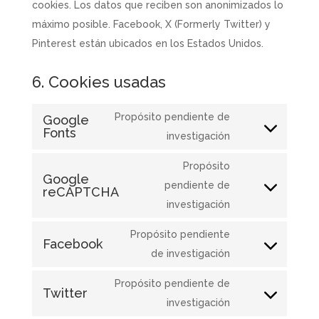
cookies. Los datos que reciben son anonimizados lo
máximo posible. Facebook, X (Formerly Twitter) y
Pinterest están ubicados en los Estados Unidos.
6. Cookies usadas
Propósito pendiente de
Google
Fonts
Consent
investigación
to
Propósito
service
Google
pendiente de
reCAPTCHA
google-
Consent
investigación
fonts
to
service
Propósito pendiente
Facebook
google-
Consent
de investigación
recaptcha
to
Propósito pendiente de
Twitter
service
Consent
investigación
facebook