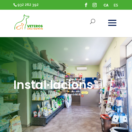
932 262 392
CA
ES
Instal·lacions