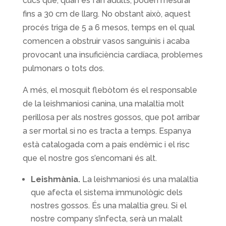
cucs que, quan es fan adults, poden mesurar
fins a 30 cm de llarg. No obstant això, aquest
procés triga de 5 a 6 mesos, temps en el qual
comencen a obstruir vasos sanguinis i acaba
provocant una insuficiència cardíaca, problemes
pulmonars o tots dos.
A més, el mosquit flebòtom és el responsable
de la leishmaniosi canina, una malaltia molt
perillosa per als nostres gossos, que pot arribar
a ser mortal si no es tracta a temps. Espanya
està catalogada com a país endèmic i el risc
que el nostre gos s’encomani és alt.
Leishmània.
La leishmaniosi és una malaltia
que afecta el sistema immunològic dels
nostres gossos. És una malaltia greu. Si el
nostre company s’infecta, serà un malalt