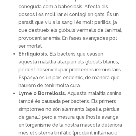
coneguda com a babesiosis. Afecta els
gossos i és molt rar el contagi en gats. És un
paràsit que viu a la sang i és molt perillós, ja
que destrueix els glòbuls vermells de l’animal,
provocant anèmia. En fases avançades pot
ser mortal.
Ehrliquiosis.
Els bacteris que causen
aquesta malaltia ataquen els glòbuls blancs,
podent desenvolupar problemes immunitaris.
Espanya és un país endèmic, de manera que
haurem de tenir molta cura.
Lyme o Borreliosis.
Aquesta malaltia canina
també és causada per bacteris. Els primers
símptomes no són alarmants (apatia, pèrdua
de gana…) però a mesura que l’hoste avança
en l’organisme de la nostra mascota deteriora
més el sistema limfàtic (produint inflamació