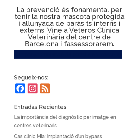
La prevenció és fonamental per
tenir la nostra mascota protegida
i allunyada de paràsits interns i
externs. Vine a Veteros Clínica
Veterinària del centre de
Barcelona i t’assessorarem.
Campanya Prevenció de paràsits en mascotes
Segueix-nos:
F
In
F
a
st
e
c
a
e
Entradas Recientes
e
gr
d
La importància del diagnòstic per imatge en
b
a
centres veterinaris
o
m
Cas clínic Mia: implantació d’un bypass