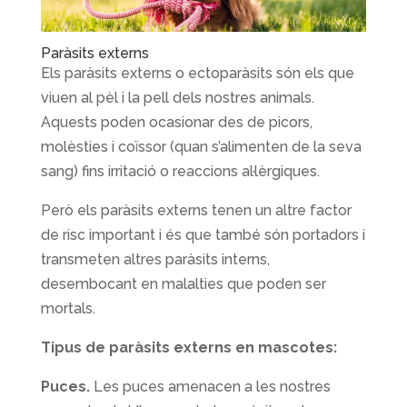
Paràsits externs
Els paràsits externs o ectoparàsits són els que
viuen al pèl i la pell dels nostres animals.
Aquests poden ocasionar des de picors,
molèsties i coïssor (quan s’alimenten de la seva
sang) fins irritació o reaccions al·lèrgiques.
Però els paràsits externs tenen un altre factor
de risc important i és que també són portadors i
transmeten altres paràsits interns,
desembocant en malalties que poden ser
mortals.
Tipus de paràsits externs en mascotes:
Puces.
Les puces amenacen a les nostres