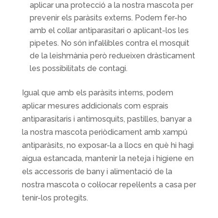
aplicar una protecció a la nostra mascota per
prevenir els paràsits externs. Podem fer-ho
amb el collar antiparasitari o aplicant-los les
pipetes. No són infal·libles contra el mosquit
de la leishmània però redueixen dràsticament
les possibilitats de contagi.
Igual que amb els paràsits interns, podem
aplicar mesures addicionals com esprais
antiparasitaris i antimosquits, pastilles, banyar a
la nostra mascota periòdicament amb xampú
antiparàsits, no exposar-la a llocs en què hi hagi
aigua estancada, mantenir la neteja i higiene en
els accessoris de bany i alimentació de la
nostra mascota o col·locar repel·lents a casa per
tenir-los protegits.