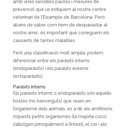
amb unes senzilles pautes i mesures de
prevenció que us indiquem al nostre centre
veterinari de l’Eixample de Barcelona. Però
abans de saber com hem de desparasitar al
nostre amic, és important que coneguem els
causants de tantes malalties.
Fent una classificació molt àmplia, podem
diferenciar entre els paràsits interns
(endoparàsits) i els paràsits externs
(ectoparàsits).
Paràsits interns
Els paràsits interns o endoparàsits són aquells
hostes (no benvinguts) que viuen en
l’organisme dels animals, és a dir, els amfitrions.
Aquests petits organismes (la majoria cucs),
s’allotgen principalment a l’intestí, el cor i els