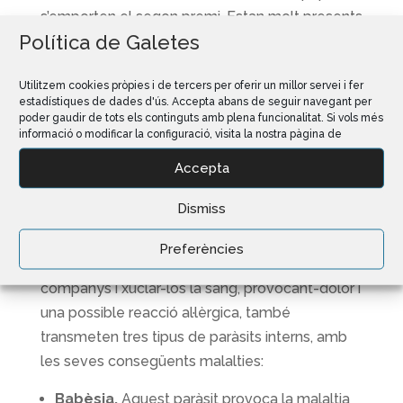
s’emporten el segon premi. Estan molt presents
Política de Galetes
des de la primavera fins que comença el fred,
però això no vol dir que els animals no puguin
Utilitzem cookies pròpies i de tercers per oferir un millor servei i fer
infectar-se la resta de l’any.
estadístiques de dades d'ús. Accepta abans de seguir navegant per
poder gaudir de tots els continguts amb plena funcionalitat. Si vols més
Igual que amb les puces, aquests paràsits
informació o modificar la configuració, visita la nostra pàgina de
conviuen en el pèl i la pell dels seus amfitrions i
Accepta
s’enganxen a elles quan freguen herbes o
alguna zona infectada per paparres.
Dismiss
Les paparres són, si cap, encara més perilloses
Preferències
que les puces. A més d’adherir-se als nostres
companys i xuclar-los la sang, provocant-dolor i
una possible reacció al·lèrgica, també
transmeten tres tipus de paràsits interns, amb
les seves consegüents malalties:
Babèsia.
Aquest paràsit provoca la malaltia