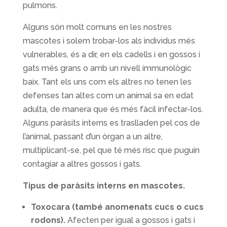
pulmons.
Alguns són molt comuns en les nostres
mascotes i solem trobar-los als individus més
vulnerables, és a dir, en els cadells i en gossos i
gats més grans o amb un nivell immunològic
baix. Tant els uns com els altres no tenen les
defenses tan altes com un animal sa en edat
adulta, de manera que és més fàcil infectar-los.
Alguns paràsits interns es traslladen pel cos de
l’animal, passant d’un òrgan a un altre,
multiplicant-se, pel que té més risc que puguin
contagiar a altres gossos i gats.
Tipus de paràsits interns en mascotes.
Toxocara (també anomenats cucs o cucs
rodons).
Afecten per igual a gossos i gats i