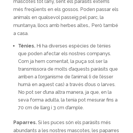
mascotes tot l’any, sent els paràsits externs
més freqüents en els gossos. Poden passar els
animals en qualsevol passeig pel parc, la
muntanya, llocs amb herbes altes… Però també
a casa.
Tènies.
Hi ha diverses espècies de tènies
que poden afectar els nostres companys.
Com ja hem comentat, la puça sol ser la
transmissora de molts d’aquests paràsits que
arriben a l’organisme de l’animal (i de l’ésser
humà en aquest cas) a través d’ous o larves.
No pot ser d’una altra manera, ja que, en la
seva forma adulta, la tenia pot mesurar fins a
70 cm de llarg i 3 cm d’ample.
Paparres.
Si les puces són els paràsits més
abundants a les nostres mascotes, les paparres