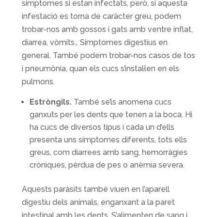
símptomes si estan infectats, però, si aquesta
infestació es torna de caràcter greu, podem
trobar-nos amb gossos i gats amb ventre inflat,
diarrea, vòmits… Símptomes digestius en
general. També podem trobar-nos casos de tos
i pneumònia, quan els cucs s’instal·len en els
pulmons.
Estròngils.
També se’ls anomena cucs
ganxuts per les dents que tenen a la boca. Hi
ha cucs de diversos tipus i cada un d’ells
presenta uns símptomes diferents, tots ells
greus, com diarrees amb sang, hemorràgies
cròniques, pèrdua de pes o anèmia severa.
Aquests paràsits també viuen en l’aparell
digestiu dels animals, enganxant a la paret
intestinal amb les dents. S’alimenten de sang i