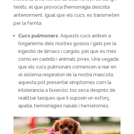
teixits, el que provoca l’hemorràgia descrita
anteriorment. Igual que els cucs, es transmeten
per la femta.
Cucs pulmonars.
Aquests cucs arriben a
l’organisme dels nostres gossos i gats per la
ingestió de llimacs i cargols, pel que és més
comú en cadells i animals joves. Una vegada
que els cucs pulmonars comencen a niar en
el sistema respiratori de la nostra mascota,
aquesta pot presentar símptomes com la
intolerància a l’exercici, tos seca després de
realitzar tasques que li suposin un esforç,
apatia, hemorràgies nasals i hematomes.