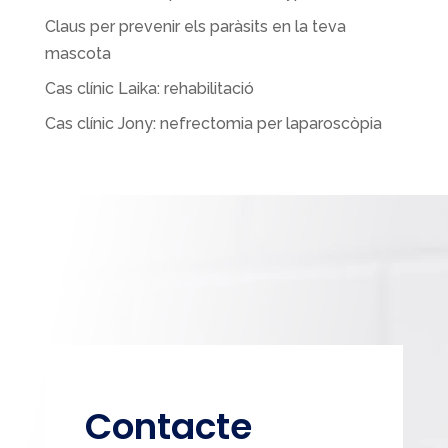
o
Claus per prevenir els paràsits en la teva
k
mascota
Cas clínic Laika: rehabilitació
Cas clínic Jony: nefrectomia per laparoscòpia
Contacte