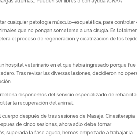
 cargas alternas… Pueden ser libres o con ayuda (CNAA
atar cualquier patología músculo-esquelética, para controlar 
nimales que no pongan someterse a una cirugía. Es totalme
lera el proceso de regeneración y cicatrización de los tejid
un hospital veterinario en el que había ingresado porque fue
cadero. Tras revisar las diversas lesiones, decidieron no opera
ación.
arcelona disponemos del servicio especializado de rehabilita
ilitar la recuperación del animal.
 cuerpo después de tres sesiones de Masaje, Cinesiterapia
espués de cinco sesiones, ahora sólo debe tomar
ás, superada la fase aguda, hemos empezado a trabajar la