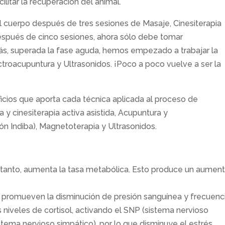
ilitar la recuperación del animal.
 cuerpo después de tres sesiones de Masaje, Cinesiterapia
espués de cinco sesiones, ahora sólo debe tomar
ás, superada la fase aguda, hemos empezado a trabajar la
troacupuntura y Ultrasonidos. ¡Poco a poco vuelve a ser la
cios que aporta cada técnica aplicada al proceso de
a y cinesiterapia activa asistida, Acupuntura y
ón Indiba), Magnetoterapia y Ultrasonidos.
r tanto, aumenta la tasa metabólica. Esto produce un aumen
e promueven la disminución de presión sanguínea y frecuenc
s niveles de cortisol, activando el SNP (sistema nervioso
tema nervioso simpático), por lo que disminuye el estrés,