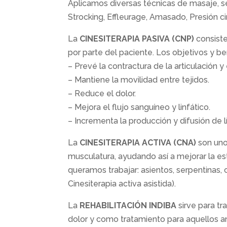
Aplicamos diversas técnicas de masaje, s
Strocking, Effleurage, Amasado, Presión cir
La
CINESITERAPIA PASIVA (CNP)
consiste
por parte del paciente. Los objetivos y be
– Prevé la contractura de la articulación 
– Mantiene la movilidad entre tejidos.
– Reduce el dolor.
– Mejora el flujo sanguíneo y linfático.
– Incrementa la producción y difusión de lí
La
CINESITERAPIA ACTIVA (CNA)
son unos
musculatura, ayudando así a mejorar la est
queramos trabajar: asientos, serpentinas,
Cinesiterapia activa asistida).
La
REHABILITACIÓN INDIBA
sirve para tr
dolor y como tratamiento para aquellos a