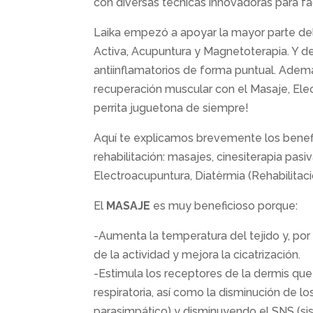
con diversas técnicas innovadoras para fac
Laika empezó a apoyar la mayor parte del
Activa, Acupuntura y Magnetoterapia. Y d
antiinflamatorios de forma puntual. Adem
recuperación muscular con el Masaje, Elec
perrita juguetona de siempre!
Aquí te explicamos brevemente los benefi
rehabilitación: masajes, cinesiterapia pasiv
Electroacupuntura, Diatèrmia (Rehabilitaci
El
MASAJE
es muy beneficioso porque:
-Aumenta la temperatura del tejido y, po
de la actividad y mejora la cicatrización.
-Estimula los receptores de la dermis qu
respiratoria, así como la disminución de lo
parasimpático) y disminuyendo el SNS (sis