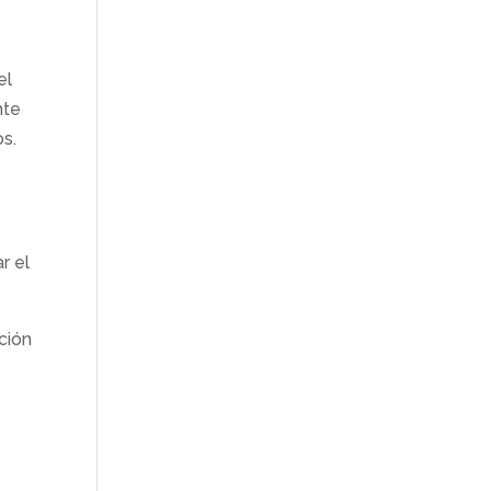
el
nte
os.
r el
ción