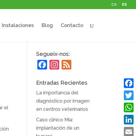
CA
ES
Instalaciones
Blog
Contacto
Segueix-nos:
F
In
F
a
st
e
c
a
e
Entradas Recientes
e
gr
d
La importancia del
Face
b
a
diagnóstico por imagen
Twitt
r el
en centros veterinarios
o
m
What
Caso clínico Mia:
o
implantación de un
ción
Linke
k