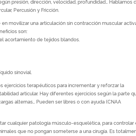
egún presión, dirección, velocidad, profundidad… Hablamos 
cular, Percusión y Fricción.
 en movilizar una articulación sin contracción muscular activ
neficios son:
y el acortamiento de tejidos blandos.
quido sinovial.
 ejercicios terapéuticos para incrementar y reforzar la
abilidad articular. Hay diferentes ejercicios según la parte q
 cargas alternas… Pueden ser libres o con ayuda (CNAA
atar cualquier patología músculo-esquelética, para controlar 
nimales que no pongan someterse a una cirugía. Es totalme