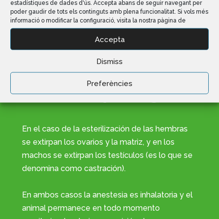
estadístiques de dades d'ús. Accepta abans de seguir navegant per
poder gaudir de tots els continguts amb plena funcionalitat. Si vols més
informació o modificar la configuració, visita la nostra pàgina de
Accepta
Dismiss
Preferències
Técnica quirúrgica
En el caso de la esterilización de las hembras
se extirpan los ovarios y la matriz, y en los
machos se extirpan los testículos (es lo que se
denomina como castración).
En ambos casos la anestesia es inhalatoria y el
animal permanece en todo momento