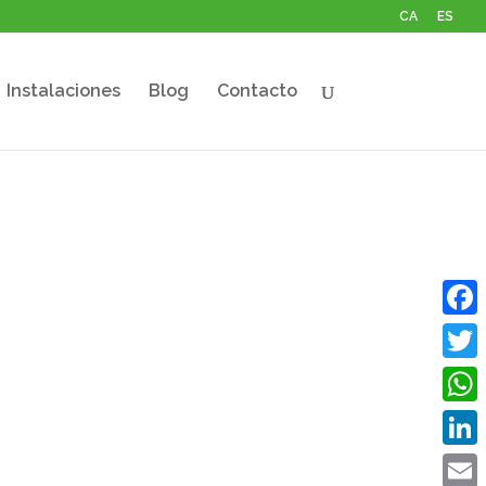
CA
ES
Instalaciones
Blog
Contacto
Face
Twitt
What
Linke