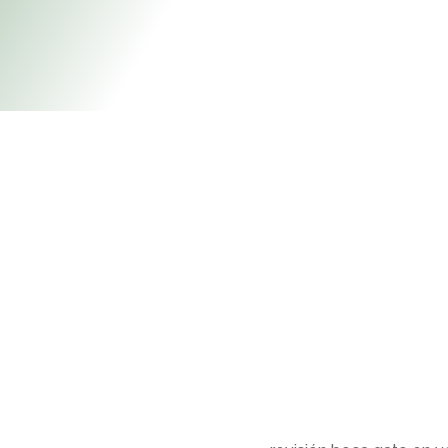
estra campaña de limpie
 gatos. ¡Su salud te lo ag
aliento? ¿Muestra suciedad entre los dientes? ¿
dentales?