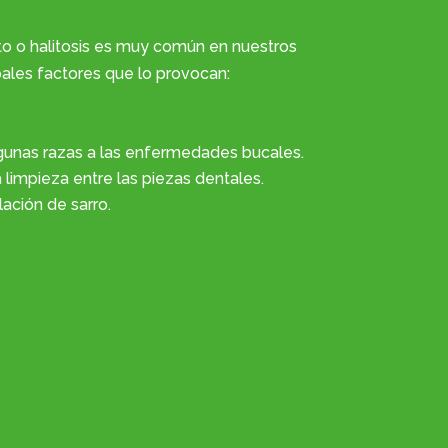
to o halitosis es muy común en nuestros
pales factores que lo provocan:
lgunas razas a las enfermedades bucales.
 limpieza entre las piezas dentales.
ción de sarro.
ta luzca una boca sana y fuerte