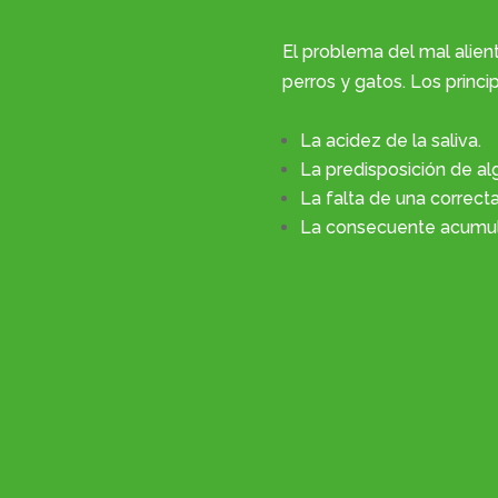
El problema del mal alien
perros y gatos. Los princi
La acidez de la saliva.
La predisposición de a
La falta de una correcta
La consecuente acumula
 del Eixample de Barcelona hacemos que tu masco