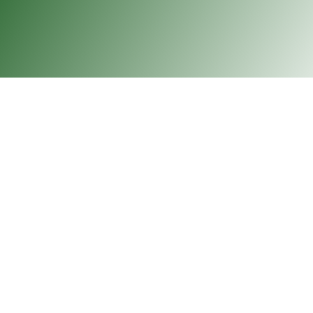
Aprovecha nu
perros y
¿Tu mascota empieza a tener mal 