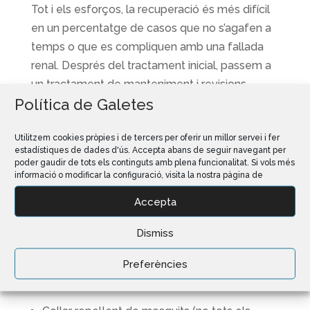
Tot i els esforços, la recuperació és més difícil
en un percentatge de casos que no s’agafen a
temps o que es compliquen amb una fallada
renal. Després del tractament inicial, passem a
un tractament de manteniment i revisions
Política de Galetes
periòdiques per assegurar-nos que tot va bé i
que no hi ha una recaiguda. Perquè
Utilitzem cookies pròpies i de tercers per oferir un millor servei i fer
malauradament, la medicació no elimina el
estadístiques de dades d'ús. Accepta abans de seguir navegant per
paràsit completament; aquest, crea formes de
poder gaudir de tots els continguts amb plena funcionalitat. Si vols més
informació o modificar la configuració, visita la nostra pàgina de
resistència que romanen latents i poden fer
eclosió amb el temps, per exemple, aprofitant
Accepta
una baixada de les defenses per una altra
Dismiss
malaltia o per estrès.
Hi ha certes mesures preventives que ajuden a
Preferències
evitar el contagi: