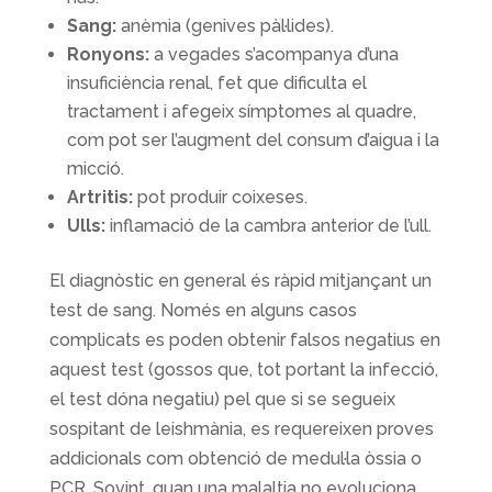
Sang:
anèmia (genives pàl·lides).
Ronyons:
a vegades s’acompanya d’una
insuficiència renal, fet que dificulta el
tractament i afegeix símptomes al quadre,
com pot ser l’augment del consum d’aigua i la
micció.
Artritis:
pot produir coixeses.
Ulls:
inflamació de la cambra anterior de l’ull.
El diagnòstic en general és ràpid mitjançant un
test de sang. Només en alguns casos
complicats es poden obtenir falsos negatius en
aquest test (gossos que, tot portant la infecció,
el test dóna negatiu) pel que si se segueix
sospitant de leishmània, es requereixen proves
addicionals com obtenció de medul·la òssia o
PCR. Sovint, quan una malaltia no evoluciona