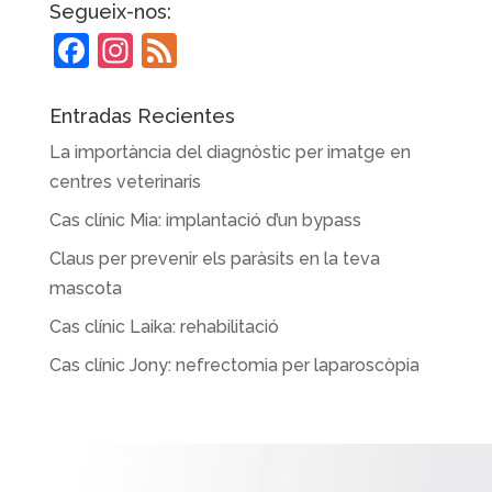
Segueix-nos:
F
In
F
a
st
e
c
a
e
Entradas Recientes
e
gr
d
La importància del diagnòstic per imatge en
b
a
centres veterinaris
o
m
Cas clínic Mia: implantació d’un bypass
o
Claus per prevenir els paràsits en la teva
k
mascota
Cas clínic Laika: rehabilitació
Cas clínic Jony: nefrectomia per laparoscòpia