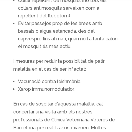
Collar repel·lent de mosquits (no tots els
collars antimosquits serveixen com a
repel·lent del flebòtom)
Evitar passejos prop de les àrees amb
bassals o aigua estancada, des del
capvespre fins al matí, quan no fa tanta calor i
el mosquit és més actiu.
I mesures per reduir la possibilitat de patir
malaltia en el cas de ser infectat:
Vacunació contra leishmània.
Xarop immunomodulador.
En cas de sospitar d’aquesta malaltia, cal
concertar una visita amb els nostres
professionals de Clínica Veterinària Veteros de
Barcelona per realitzar un examen. Moltes