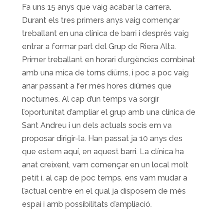
Fa uns 15 anys que vaig acabar la carrera.
Durant els tres primers anys vaig començar
treballant en una clínica de barri i després vaig
entrar a formar part del Grup de Riera Alta.
Primer treballant en horari d’urgències combinat
amb una mica de torns diürns, i poc a poc vaig
anar passant a fer més hores diürnes que
nocturnes. Al cap d’un temps va sorgir
l’oportunitat d’ampliar el grup amb una clínica de
Sant Andreu i un dels actuals socis em va
proposar dirigir-la. Han passat ja 10 anys des
que estem aquí, en aquest barri. La clínica ha
anat creixent, vam començar en un local molt
petit i, al cap de poc temps, ens vam mudar a
l’actual centre en el qual ja disposem de més
espai i amb possibilitats d’ampliació.