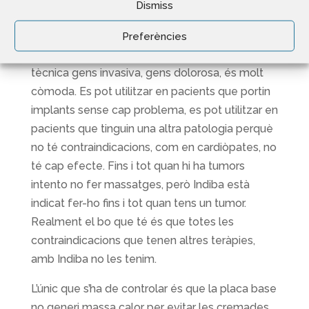
Dismiss
Quin valor afegit pot aportar als pacients?
Sobretot el gran potencial antiinflamatori que
Preferències
té, que no deixa de sorprendre’ns, i que és una
tècnica gens invasiva, gens dolorosa, és molt
còmoda. Es pot utilitzar en pacients que portin
implants sense cap problema, es pot utilitzar en
pacients que tinguin una altra patologia perquè
no té contraindicacions, com en cardiòpates, no
té cap efecte. Fins i tot quan hi ha tumors
intento no fer massatges, però Indiba està
indicat fer-ho fins i tot quan tens un tumor.
Realment el bo que té és que totes les
contraindicacions que tenen altres teràpies,
amb Indiba no les tenim.
L’únic que s’ha de controlar és que la placa base
no generi massa calor per evitar les cremades.