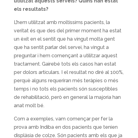
utilitzat aquests serveis? Quins han estat
els resultats?
L’hem utilitzat amb moltíssims pacients, la
veritat és que des del primer moment ha estat
un èxit en el sentit que ha vingut molta gent
que ha sentit parlar del servei, ha vingut a
preguntar i hem començant a utilitzar aquest
tractament. Gairebé tots els casos han estat
per dolors articulars. I el resultat no diré al 100%,
perquè alguns requeriran més teràpies o més
temps i no tots els pacients són susceptibles
de rehabilitació, però en general la majoria han
anat molt bé.
Com a exemples, vam començar per fer la
prova amb Indiba en dos pacients que tenien
displàsia de colze. Són pacients amb els que ja