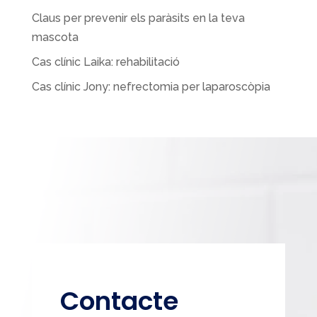
o
Claus per prevenir els paràsits en la teva
k
mascota
Cas clínic Laika: rehabilitació
Cas clínic Jony: nefrectomia per laparoscòpia
Contacte