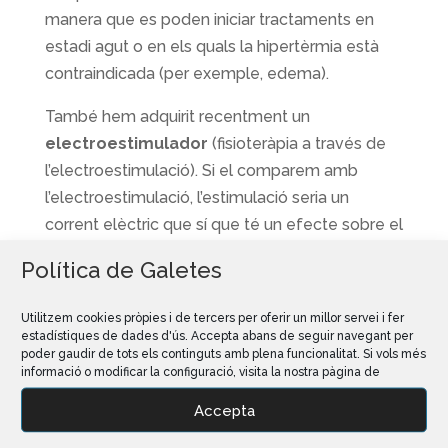
manera que es poden iniciar tractaments en
estadi agut o en els quals la hipertèrmia està
contraindicada (per exemple, edema).
També hem adquirit recentment un
electroestimulador
(fisioteràpia a través de
l’electroestimulació). Si el comparem amb
l’electroestimulació, l’estimulació seria un
corrent elèctric que sí que té un efecte sobre el
múscul. Són impulsos i estímuls elèctrics que es
Política de Galetes
poden usar també per a la mateixa finalitat: tant
analgèsia com contracció muscular per
Utilitzem cookies pròpies i de tercers per oferir un millor servei i fer
augmentar la massa muscular.
estadístiques de dades d'ús. Accepta abans de seguir navegant per
poder gaudir de tots els continguts amb plena funcionalitat. Si vols més
informació o modificar la configuració, visita la nostra pàgina de
Accepta
Myvetpet – Rehabilitació Indiba