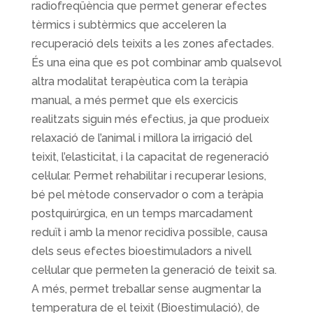
radiofreqüència que permet generar efectes
tèrmics i subtèrmics que acceleren la
recuperació dels teixits a les zones afectades.
És una eina que es pot combinar amb qualsevol
altra modalitat terapèutica com la teràpia
manual, a més permet que els exercicis
realitzats siguin més efectius, ja que produeix
relaxació de l’animal i millora la irrigació del
teixit, l’elasticitat, i la capacitat de regeneració
cel·lular. Permet rehabilitar i recuperar lesions,
bé pel mètode conservador o com a teràpia
postquirúrgica, en un temps marcadament
reduït i amb la menor recidiva possible, causa
dels seus efectes bioestimuladors a nivell
cel·lular que permeten la generació de teixit sa.
A més, permet treballar sense augmentar la
temperatura de el teixit (Bioestimulació), de