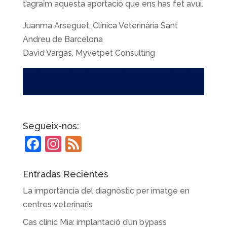
t’agraïm aquesta aportació que ens has fet avui.
Juanma Arseguet, Clínica Veterinària Sant
Andreu de Barcelona
David Vargas, Myvetpet Consulting
CONEIX CASOS CLÍNICS I L’OPINIÓ DELS
NOSTRES CLIENTS
Segueix-nos:
F
In
F
a
st
e
c
a
e
Entradas Recientes
e
gr
d
La importància del diagnòstic per imatge en
b
a
centres veterinaris
o
m
Cas clínic Mia: implantació d’un bypass