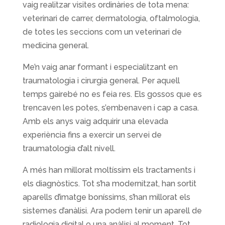
vaig realitzar visites ordinàries de tota mena:
veterinari de carrer, dermatologia, oftalmologia,
de totes les seccions com un veterinari de
medicina general.
Me’n vaig anar formant i especialitzant en
traumatologia i cirurgia general. Per aquell
temps gairebé no es feia res. Els gossos que es
trencaven les potes, s’embenaven i cap a casa.
Amb els anys vaig adquirir una elevada
experiència fins a exercir un servei de
traumatologia d’alt nivell.
A més han millorat moltíssim els tractaments i
els diagnòstics. Tot s’ha modernitzat, han sortit
aparells d’imatge boníssims, s’han millorat els
sistemes d’anàlisi. Ara podem tenir un aparell de
radiologia digital o una anàlisi al moment. Tot