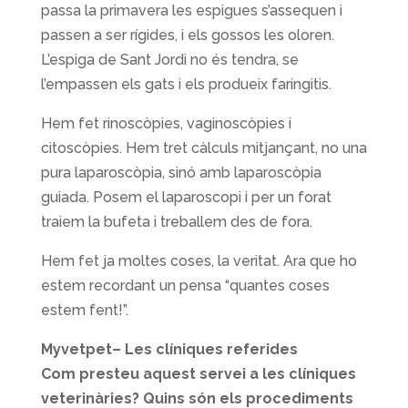
passa la primavera les espigues s’assequen i
passen a ser rígides, i els gossos les oloren.
L’espiga de Sant Jordi no és tendra, se
l’empassen els gats i els produeix faringitis.
Hem fet rinoscòpies, vaginoscòpies i
citoscòpies. Hem tret càlculs mitjançant, no una
pura laparoscòpia, sinó amb laparoscòpia
guiada. Posem el laparoscopi i per un forat
traiem la bufeta i treballem des de fora.
Hem fet ja moltes coses, la veritat. Ara que ho
estem recordant un pensa “quantes coses
estem fent!”.
Myvetpet– Les clíniques referides
Com presteu aquest servei a les clíniques
veterinàries? Quins són els procediments