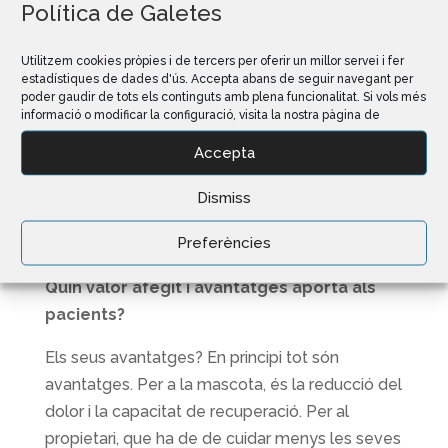
Política de Galetes
veus tot. Tens un camp visual. És com si et
fiquessis dins el gos.
Utilitzem cookies pròpies i de tercers per oferir un millor servei i fer
estadístiques de dades d'ús. Accepta abans de seguir navegant per
Tot això evidentment necessita d’una corba
poder gaudir de tots els continguts amb plena funcionalitat. Si vols més
d’aprenentatge, no és com jugar als videojocs,
informació o modificar la configuració, visita la nostra pàgina de
requereix de formació. Hem incorporat aquest
Accepta
servei i un 10% dels propietaris de mascotes
que optaven per la cirurgia convencional ja han
Dismiss
decidit fer-ho per laparoscòpia.
Preferències
Myvetpet – Aventatges de la laparoscòpia
Quin valor afegit i avantatges aporta als
pacients?
Els seus avantatges? En principi tot són
avantatges. Per a la mascota, és la reducció del
dolor i la capacitat de recuperació. Per al
propietari, que ha de de cuidar menys les seves