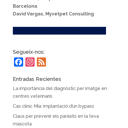
Barcelona
David Vargas, Myvetpet Consulting
CONEIX L’OPINIÓ DELS NOSTRES CLIENTS
Segueix-nos:
F
In
F
a
st
e
c
a
e
Entradas Recientes
e
gr
d
La importància del diagnòstic per imatge en
b
a
centres veterinaris
o
m
Cas clínic Mia: implantació d’un bypass
o
Claus per prevenir els paràsits en la teva
k
mascota