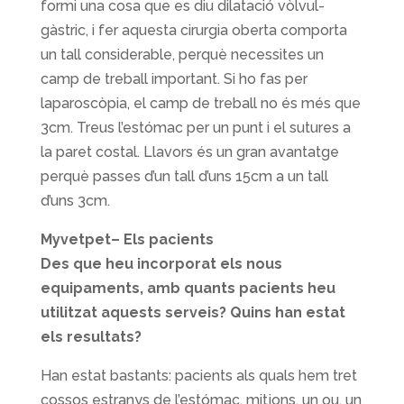
formi una cosa que es diu dilatació vòlvul-
gàstric, i fer aquesta cirurgia oberta comporta
un tall considerable, perquè necessites un
camp de treball important. Si ho fas per
laparoscòpia, el camp de treball no és més que
3cm. Treus l’estómac per un punt i el sutures a
la paret costal. Llavors és un gran avantatge
perquè passes d’un tall d’uns 15cm a un tall
d’uns 3cm.
Myvetpet– Els pacients
Des que heu incorporat els nous
equipaments, amb quants pacients heu
utilitzat aquests serveis? Quins han estat
els resultats?
Han estat bastants: pacients als quals hem tret
cossos estranys de l’estómac, mitjons, un ou, un