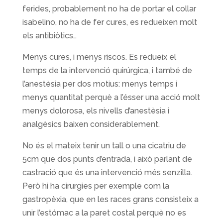
ferides, probablement no ha de portar el collar
isabelino, no ha de fer cures, es redueixen molt
els antibiòtics…
Menys cures, i menys riscos. Es redueix el
temps de la intervenció quirúrgica, i també de
l’anestèsia per dos motius: menys temps i
menys quantitat perquè a l’ésser una acció molt
menys dolorosa, els nivells d’anestèsia i
analgèsics baixen considerablement.
No és el mateix tenir un tall o una cicatriu de
5cm que dos punts d’entrada, i això parlant de
castració que és una intervenció més senzilla.
Però hi ha cirurgies per exemple com la
gastropèxia, que en les races grans consisteix a
unir l’estómac a la paret costal perquè no es