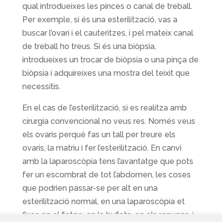
qual introdueixes les pinces o canal de treball.
Per exemple, si és una esterilització, vas a
buscar l’ovari i el cauteritzes, i pel mateix canal
de treball ho treus. Si és una biòpsia,
introdueixes un trocar de biòpsia o una pinça de
biòpsia i adquireixes una mostra del teixit que
necessitis.
En el cas de l’esterilització, si es realitza amb
cirurgia convencional no veus res. Només veus
els ovaris perquè fas un tall per treure els
ovaris, la matriu i fer l’esterilització. En canvi
amb la laparoscòpia tens l’avantatge que pots
fer un escombrat de tot l’abdomen, les coses
que podrien passar-se per alt en una
esterilització normal, en una laparoscòpia et
fixes en el fetge, en la bufeta, en els ronyons, i