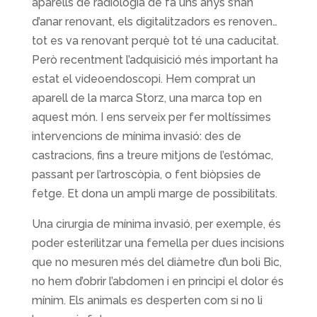
aparells de radiologia de fa uns anys s’han
d’anar renovant, els digitalitzadors es renoven…
tot es va renovant perquè tot té una caducitat.
Però recentment l’adquisició més important ha
estat el videoendoscopi. Hem comprat un
aparell de la marca Storz, una marca top en
aquest món. I ens serveix per fer moltíssimes
intervencions de mínima invasió: des de
castracions, fins a treure mitjons de l’estómac,
passant per l’artroscòpia, o fent biòpsies de
fetge. Et dona un ampli marge de possibilitats.
Una cirurgia de mínima invasió, per exemple, és
poder esterilitzar una femella per dues incisions
que no mesuren més del diàmetre d’un boli Bic,
no hem d’obrir l’abdomen i en principi el dolor és
mínim. Els animals es desperten com si no li