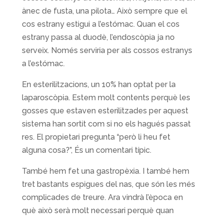
ànec de fusta, una pilota… Això sempre que el
cos estrany estigui a l’estómac. Quan el cos
estrany passa al duodè, l’endoscòpia ja no
serveix. Només serviria per als cossos estranys
a l’estómac.
En esterilitzacions, un 10% han optat per la
laparoscòpia. Estem molt contents perquè les
gosses que estaven esterilitzades per aquest
sistema han sortit com si no els hagués passat
res. El propietari pregunta “però li heu fet
alguna cosa?”, És un comentari típic.
També hem fet una gastropèxia. I també hem
tret bastants espigues del nas, que són les més
complicades de treure. Ara vindrà l’època en
què això serà molt necessari perquè quan