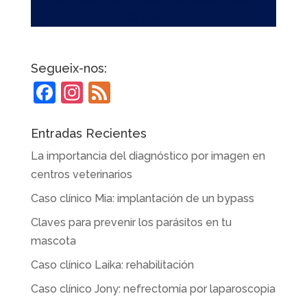
CLIENTES
Segueix-nos:
F
In
F
a
st
e
c
a
e
Entradas Recientes
e
gr
d
La importancia del diagnóstico por imagen en
b
a
centros veterinarios
o
m
Caso clínico Mia: implantación de un bypass
o
Claves para prevenir los parásitos en tu
k
mascota
Caso clínico Laika: rehabilitación
Caso clínico Jony: nefrectomía por laparoscopia