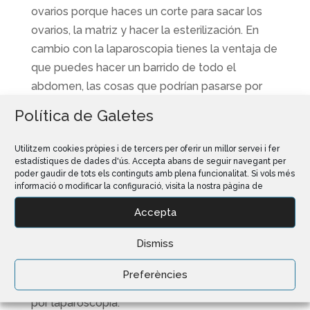
ovarios porque haces un corte para sacar los
ovarios, la matriz y hacer la esterilización. En
cambio con la laparoscopia tienes la ventaja de
que puedes hacer un barrido de todo el
abdomen, las cosas que podrían pasarse por
alto en una esterilización normal, en una
Política de Galetes
laparoscopia te fijas en el hígado, en la vejiga,
en los riñones, y ves todo. Tienes un campo
Utilitzem cookies pròpies i de tercers per oferir un millor servei i fer
visual. Es como si te metieras dentro del perro.
estadístiques de dades d'ús. Accepta abans de seguir navegant per
poder gaudir de tots els continguts amb plena funcionalitat. Si vols més
informació o modificar la configuració, visita la nostra pàgina de
Todo esto evidentemente necesita de una
curva de aprendizaje, no es como jugar a los
Accepta
videojuegos, requiere de formación. Hemos
Dismiss
incorporado este servicio y un 10% de los
propietarios de mascotas que optaban por la
Preferències
cirugía convencional ya han decidido hacerlo
por laparoscopia.